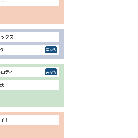
エー
デックス
コタ
ルロティ
ct
エイト