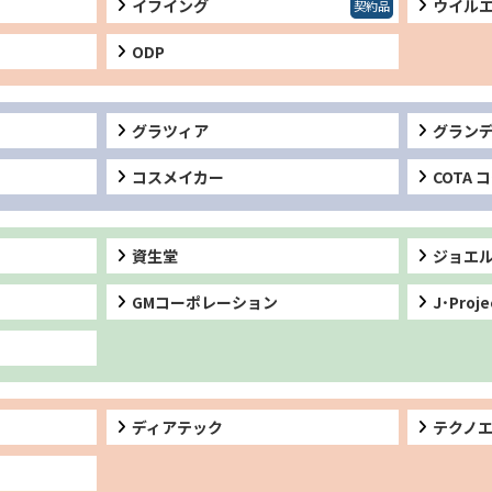
イフイング
ウイル
ODP
グラツィア
グラン
コスメイカー
COTA 
資生堂
ジョエ
GMコーポレーション
J･Proje
ディアテック
テクノ