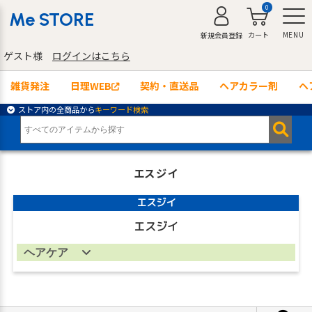
0
Me STORE
カート
MENU
新規会員登録
ゲスト様
ログインはこちら
雑貨発注
日理WEB
契約・直送品
ヘアカラー剤
ヘ
ストア内の全商品から
キーワード検索
エスジイ
エスジイ
エスジイ
ヘアケア