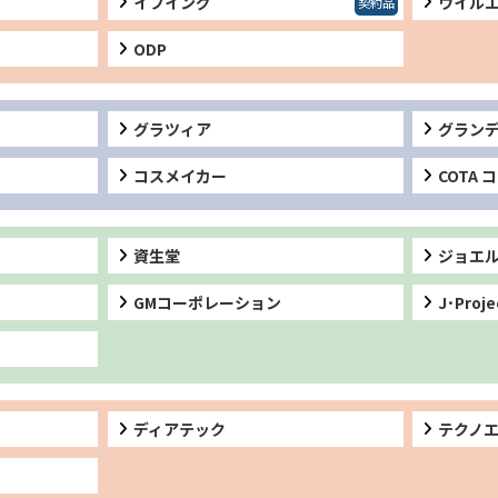
イフイング
ウイル
ODP
グラツィア
グラン
コスメイカー
COTA 
資生堂
ジョエ
GMコーポレーション
J･Proje
ディアテック
テクノ