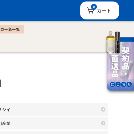
0
カート
ーカー名一覧
N
スジイ
口産業