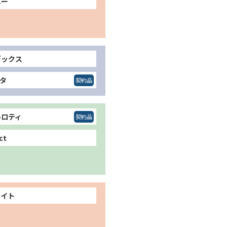
エー
デックス
コタ
ルロティ
ct
エイト