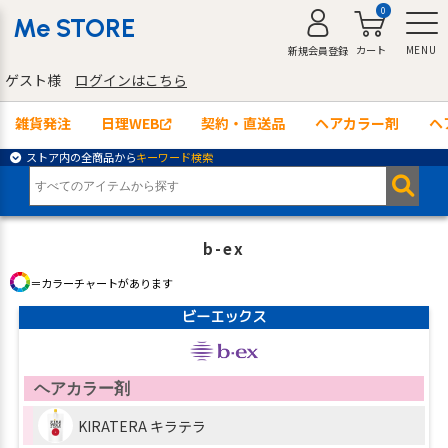
0
Me STORE
カート
MENU
新規会員登録
ゲスト様
ログインはこちら
雑貨発注
日理WEB
契約・直送品
ヘアカラー剤
ヘ
ストア内の全商品から
キーワード検索
b-ex
＝カラーチャートがあります
ビーエックス
ヘアカラー剤
KIRATERA キラテラ