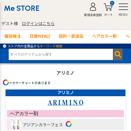
0
Me STORE
カート
MENU
新規会員登録
ゲスト様
ログインはこちら
雑貨発注
日理WEB
契約・直送品
ヘアカラー剤
ヘ
ストア内の全商品から
キーワード検索
アリミノ
＝カラーチャートがあります
アリミノ
ヘアカラー剤
アジアンカラーフェス