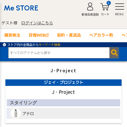
0
Me STORE
カート
MENU
新規会員登録
ゲスト様
ログインはこちら
雑貨発注
日理WEB
契約・直送品
ヘアカラー剤
ヘ
ストア内の全商品から
キーワード検索
J･Project
ジェイ・プロジェクト
J・Project
スタイリング
プテロ