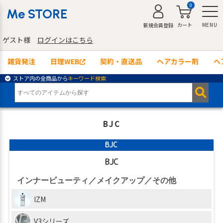
0
Me STORE
カート
MENU
新規会員登録
ゲスト様
ログインはこちら
雑貨発注
日理WEB
契約・直送品
ヘアカラー剤
ヘ
ストア内の全商品から
キーワード検索
BJC
BJC
BJC
インナービューティ／メイクアップ／その他
IZM
V3シリーズ