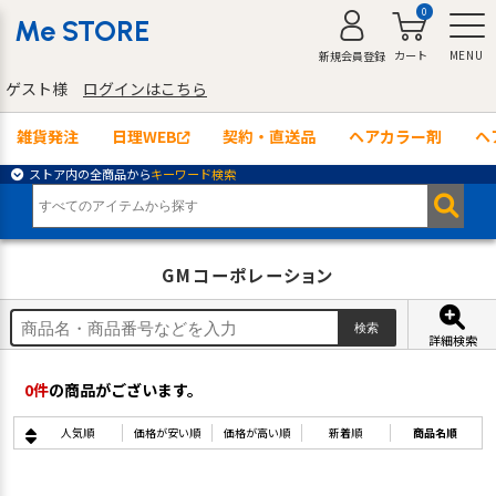
0
Me STORE
カート
MENU
新規会員登録
ゲスト様
ログインはこちら
雑貨発注
日理WEB
契約・直送品
ヘアカラー剤
ヘ
ストア内の全商品から
キーワード検索
GMコーポレーション
詳細検索
0
件
の商品がございます。
人気順
価格が安い順
価格が高い順
新着順
商品名順